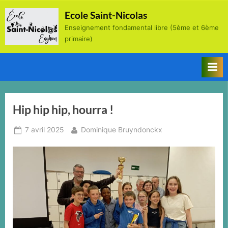
Skip
Ecole Saint-Nicolas
to
Enseignement fondamental libre (5ème et 6ème
content
primaire)
Hip hip hip, hourra !
Posted
By
7 avril 2025
Dominique Bruyndonckx
on