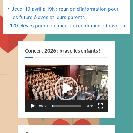
Navigation
P
Jeudi 10 avril à 19h : réunion d’information pour
r
les futurs élèves et leurs parents
de
N
e
170 élèves pour un concert exceptionnel : bravo !
l’article
e
v
x
i
t
o
Concert 2026 : bravo les enfants !
P
u
o
s
Lecteur
s
P
vidéo
t
o
:
s
t
00:00
01:31
: