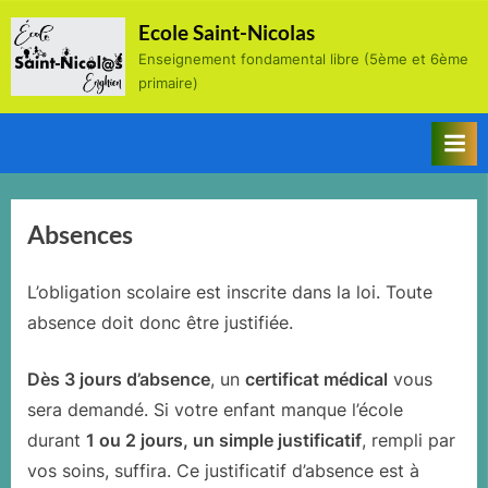
Skip
Ecole Saint-Nicolas
to
Enseignement fondamental libre (5ème et 6ème
content
primaire)
Absences
L’obligation scolaire est inscrite dans la loi. Toute
absence doit donc être justifiée.
Dès 3 jours d’absence
, un
certificat médical
vous
sera demandé. Si votre enfant manque l’école
durant
1 ou 2 jours, un simple justificatif
, rempli par
vos soins, suffira. Ce justificatif d’absence est à