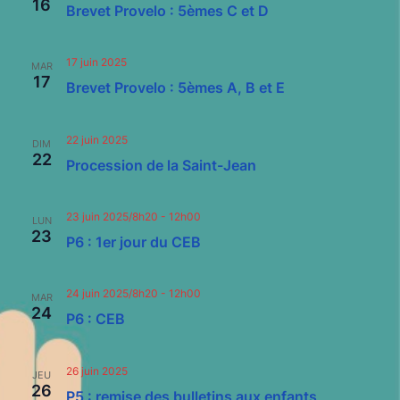
Évène
16
Brevet Provelo : 5èmes C et D
17 juin 2025
MAR
17
Brevet Provelo : 5èmes A, B et E
22 juin 2025
DIM
22
Procession de la Saint-Jean
23 juin 2025/8h20
-
12h00
LUN
23
P6 : 1er jour du CEB
24 juin 2025/8h20
-
12h00
MAR
24
P6 : CEB
26 juin 2025
JEU
26
P5 : remise des bulletins aux enfants