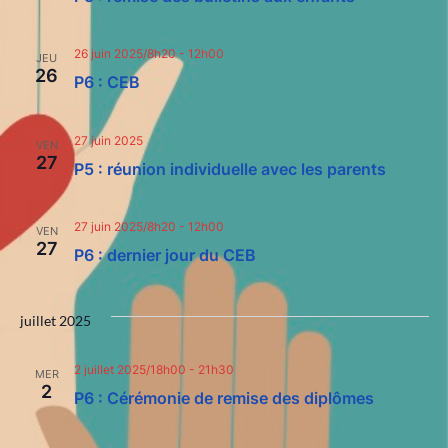
26 juin 2025/8h20
-
12h00
JEU
26
P6 : CEB
27 juin 2025
VEN
27
P5 : réunion individuelle avec les parents
27 juin 2025/8h20
-
12h00
VEN
27
P6 : dernier jour du CEB
juillet 2025
2 juillet 2025/18h00
-
21h30
MER
2
P6 : Cérémonie de remise des diplômes