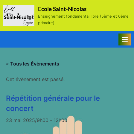
Skip
Ecole Saint-Nicolas
to
Enseignement fondamental libre (5ème et 6ème
content
primaire)
« Tous les Évènements
Cet évènement est passé.
Répétition générale pour le
concert
23 mai 2025/9h00
-
12h00