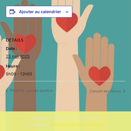
Ajouter au calendrier
DÉTAILS
Date :
23 mai 2025
Heure :
9h00 - 12h00
P5 et P6 : journée sportive
Concert des élèves
Copyright © 2026 Ecole Saint-Nicolas.
Powered by
PressBook WordPress theme